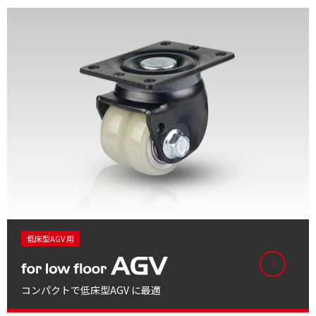
低床型AGV 用
コンパクトで低床型AGV に最適